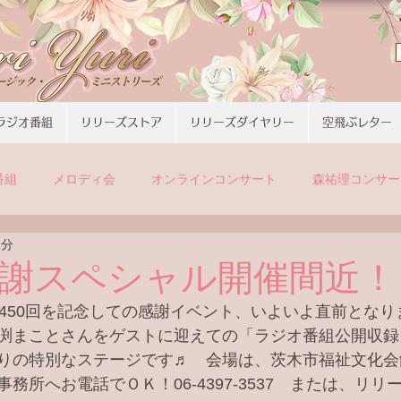
ラジオ番組
リリーズストア
リリーズダイヤリー
空飛ぶレター
番組
メロディ会
オンラインコンサート
森祐理コンサー
1分
感謝スペシャル開催間近！
送450回を記念しての感謝イベント、いよいよ直前とな
渕まことさんをゲストに迎えての「ラジオ番組公開収録
りの特別なステージです♬　会場は、茨木市福祉文化会
務所へお電話でＯＫ！06-4397-3537　または、リリ