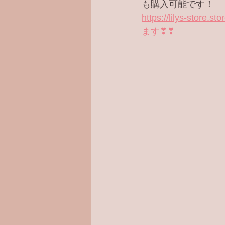
も購入可能です！
https://lilys-st
ます❣❣ 