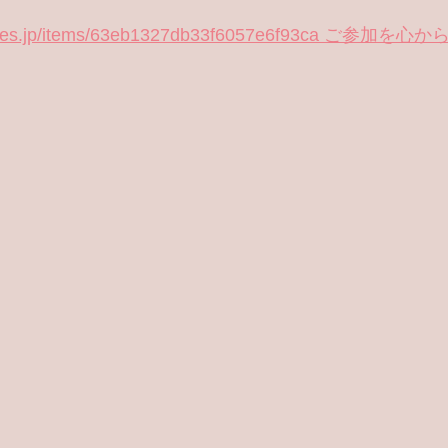
ore.stores.jp/items/63eb1327db33f6057e6f93ca ご