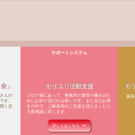
メロディ会セントレアのつど
メロ
い
祐理
サポートシステム
モ
ィ会」
モリユリ活動支援
さんの
コロナ禍にあって、事務所の運営や働きのた
​最
です。
めにお祈り頂ければ幸いです。また主のお導
聞く交
きの中で、ご献金等のご支援を頂けましたら
大変感謝に存じます。
詳しくはこちら