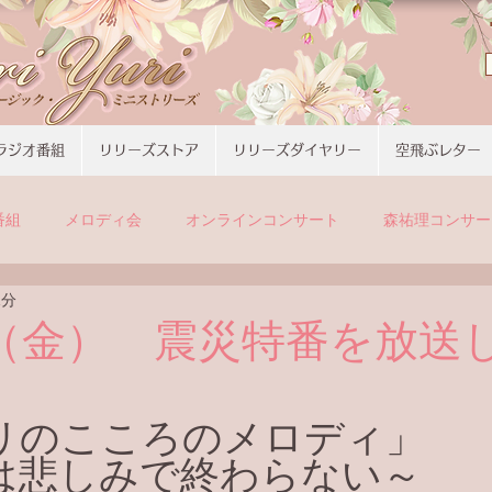
ラジオ番組
リリーズストア
リリーズダイヤリー
空飛ぶレター
番組
メロディ会
オンラインコンサート
森祐理コンサー
1分
日（金） 震災特番を放送
リのこころのメロディ」 
は悲しみで終わらない～