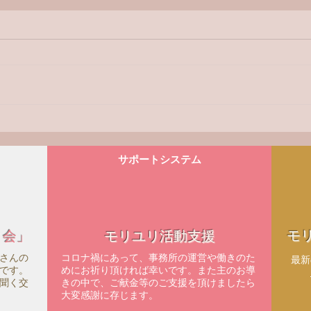
ラジ
【ラジオ番組】アンケートへ
の回答はこちら
サポートシステム
モ
ィ会」
モリユリ活動支援
さんの
コロナ禍にあって、事務所の運営や働きのた
​最
です。
めにお祈り頂ければ幸いです。また主のお導
聞く交
きの中で、ご献金等のご支援を頂けましたら
大変感謝に存じます。