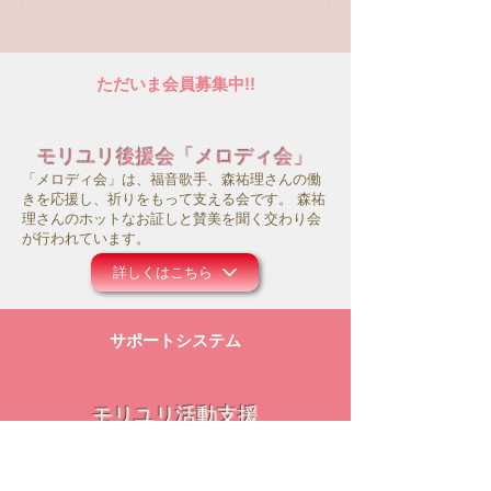
トへの回答はこちら
ただいま会員募集中!!
モリユリ後援会「メロディ会」
「メロディ会」は、福音歌手、森祐理さんの働
きを応援し、祈りをもって支える会です。 森祐
理さんのホットなお証しと賛美を聞く交わり会
が行われています。
詳しくはこちら
サポートシステム
モリユリ活動支援
コロナ禍にあって、事務所の運営や働きのため
にお祈り頂ければ幸いです。また主のお導きの
中で、ご献金等のご支援を頂けましたら大変感