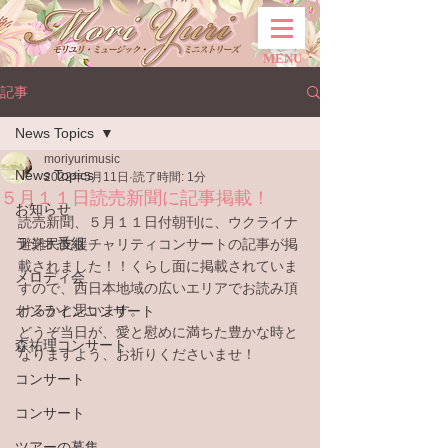
MENU
記事
News Topics
moriyurimusic
News Topics
2022年5月11日
読了時間: 1分
５月１１日読売新聞に記事掲載！
お知らせ
読売新聞、５月１１日付朝刊に、ウクライナ
ラジオ番組
避難民支援チャリティコンサートの記事が掲
載されました！！くらし面に掲載されていま
メロディ会
すので、西日本地域の広いエリアでお読み頂
けるかと思います。
オンラインコンサート
どうぞ当日が、愛と慰めに満ちた豊かな時と
森祐理コンサート
なりますよう、お祈りくださいませ！
コンサート
コンサート
ツアーの募集