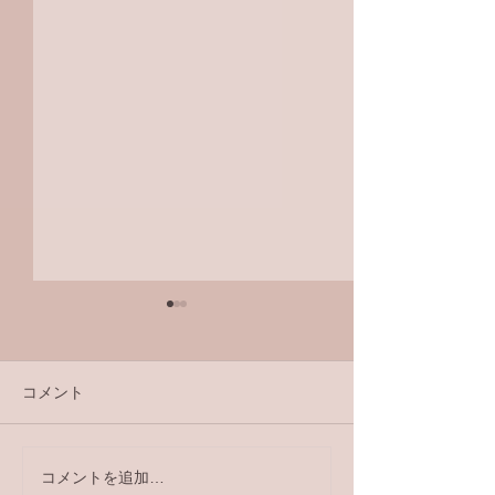
コメント
ラジオ番組
コメントを追加…
【ラジオ番組】アンケー