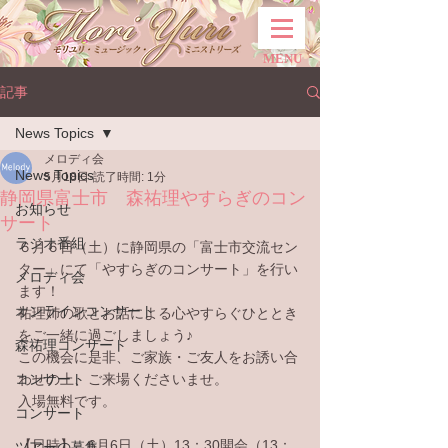
MENU
記事
News Topics
メロディ会
News Topics
5月18日
読了時間: 1分
静岡県富士市 森祐理やすらぎのコン
お知らせ
サート
ラジオ番組
６月６日（土）に静岡県の「富士市交流セン
ター」にて「やすらぎのコンサート」を行い
メロディ会
ます！
オンラインコンサート
祐理姉の歌とお話による心やすらぐひととき
をご一緒に過ごしましょう♪
森祐理コンサート
この機会に是非、ご家族・ご友人をお誘い合
コンサート
わせの上、ご来場くださいませ。
入場無料です。
コンサート
【日時】　6月6日（土）13：30開会（13：
ツアーの募集