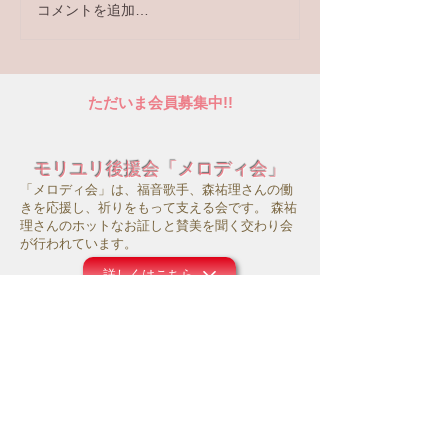
コメントを追加…
メロディ会セントレアの
メロディ会北陸
つどい
い 森 祐理ト
コンサート
ただいま会員募集中!!
モリユリ後援会「メロディ会」
「メロディ会」は、福音歌手、森祐理さんの働
きを応援し、祈りをもって支える会です。 森祐
理さんのホットなお証しと賛美を聞く交わり会
が行われています。
詳しくはこちら
サポートシステム
モリユリ活動支援
コロナ禍にあって、事務所の運営や働きのため
にお祈り頂ければ幸いです。また主のお導きの