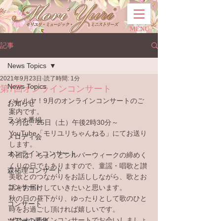
MENU
記事
News Topics
2021年9月23日
読了時間: 1分
News Topics
第7回オンラインコンサート
ハレルヤ！9月のオンラインコンサートのご
お知らせ
案内です。
ラジオ番組
今月は、25日（土）午後2時30分～
YouTube「モリユリちゃんねる」にてお送り
メロディ会
します。
オンラインコンサート
今回は、ちょうどシルバーウィークの締めく
くりの日でもありますので、童謡・唱歌と讃
森祐理コンサート
美歌とのつながりをお話ししながら、歌とお
コンサート
話をお届けしていきたいと思います。
秋の日の昼下がり、ゆったりとして歌のひと
コンサート
時をお過ごし頂ければ嬉しいです。
ぜひオンラインコンサートでお会いしましょ
ツアーの募集