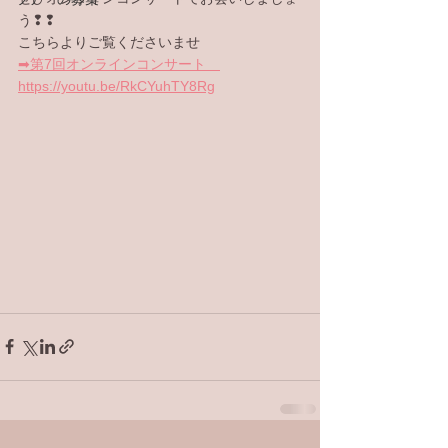
う❢❢
こちらよりご覧くださいませ
➡第7回オンラインコンサート　
https://youtu.be/RkCYuhTY8Rg