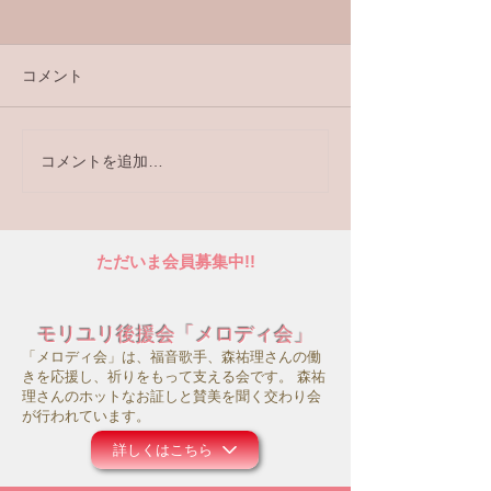
コメント
コメントを追加…
第31回オンラインコンサ
お詫びと再アッ
ート配信
らせ
ただいま会員募集中!!
モリユリ後援会「メロディ会」
「メロディ会」は、福音歌手、森祐理さんの働
きを応援し、祈りをもって支える会です。 森祐
理さんのホットなお証しと賛美を聞く交わり会
が行われています。
詳しくはこちら