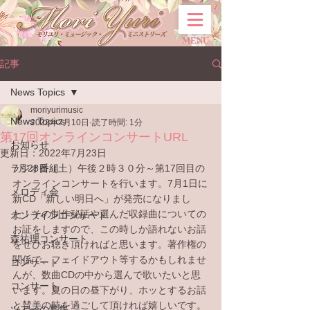
MENU
記事
News Topics
moriyurimusic
News Topics
2022年7月10日
読了時間: 1分
第17回オンラインコンサートURL
お知らせ
更新日：
2022年7月23日
ラジオ番組
7月23日（土）午後２時３０分～第17回目の
オンラインコンサートを行います。7月1日に
メロディ会
新CD「新しい明日へ」が発売になりまし
た！その制作秘話や選んだ収録曲についての
オンラインコンサート
お証をしますので、この時しか語れないお話
森祐理コンサート
をぜひお聴き頂ければと思います。著作権の
関係で、フェイドアウト等するかもしれませ
コンサート
んが、数曲CDの中から選んで歌いたいと思
コンサート
います。夏の日の昼下がり、ホッとするお話
と賛美の時を過ごして頂ければ嬉しいです。
ツアーの募集