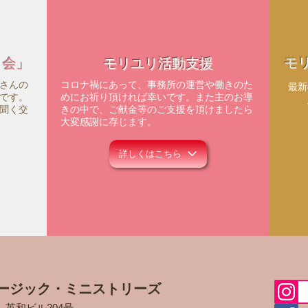
モ
ィ会」
モリユリ活動支援
さんの
コロナ禍にあって、事務所の運営や働きのた
​最
です。
めにお祈り頂ければ幸いです。また主のお導
聞く交
きの中で、ご献金等のご支援を頂けましたら
大変感謝に存じます。
詳しくはこちら
ージック・ミニストリーズ
5
英和ビル204号