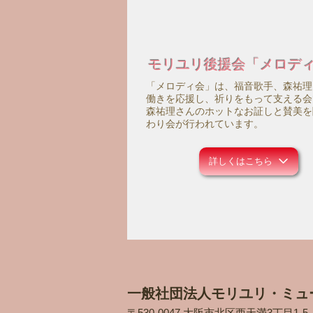
モリユリ後援会「メロデ
「メロディ会」は、福音歌手、森祐理
働きを応援し、祈りをもって支える会
森祐理さんのホットなお証しと賛美を
わり会が行われています。
詳しくはこちら
一般社団法人モリユリ・ミュ
〒530-0047 大阪市北区西天満3丁目1-