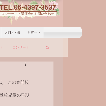
TEL.06-4397-3537
コンサート・講演会のお問い合わせ
メロディ会
サポート
ト
コンサート
迎え、この春開校
登校児童の早期