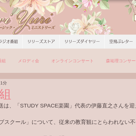
ラジオ番組
リリーズストア
リリーズダイヤリー
空飛ぶレター
番組
メロディ会
オンラインコンサート
森祐理コンサー
 1分
組
の放送は、「STUDY SPACE楽園」代表の伊藤直之さんを
ブスクール」について、従来の教育観にとらわれない不