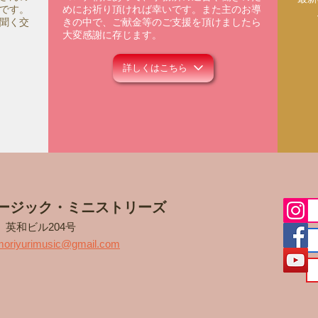
です。
めにお祈り頂ければ幸いです。また主のお導
聞く交
きの中で、ご献金等のご支援を頂けましたら
大変感謝に存じます。
詳しくはこちら
ージック・ミニストリーズ
5
英和ビル204号
moriyurimusic@gmail.com