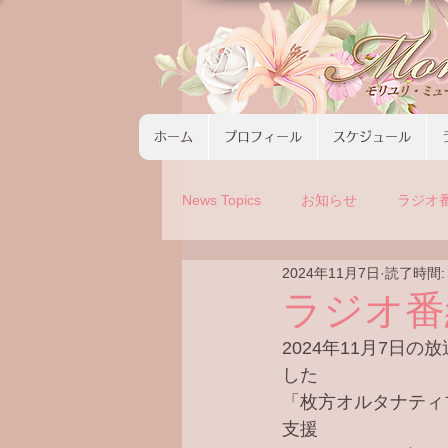
ホーム
プロフィール
スケジュール
News Topics
お知らせ
ラジオ
2024年11月7日
読了時間:
コンサート
ツアーの募集
ラジオ番
2024年11月7日
した
「枚方オルタナティ
支援