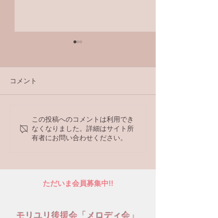
コメント
ラジオ番組
この投稿へのコメントは利用でき
【ラジオ番組】アンケー
なくなりました。詳細はサイト所
トへの回答はこちら
有者にお問い合わせください。
ただいま会員募集中!!
モリユリ後援会「メロディ会」