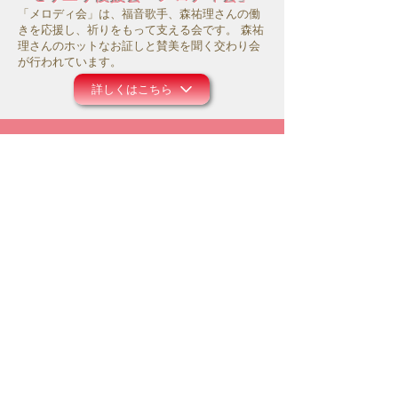
「メロディ会」は、福音歌手、森祐理さんの働
きを応援し、祈りをもって支える会です。 森祐
理さんのホットなお証しと賛美を聞く交わり会
が行われています。
詳しくはこちら
サポートシステム
モリユリ活動支援
コロナ禍にあって、事務所の運営や働きのため
にお祈り頂ければ幸いです。また主のお導きの
中で、ご献金等のご支援を頂けましたら大変感
謝に存じます。
詳しくはこちら
メルマガ配信登録