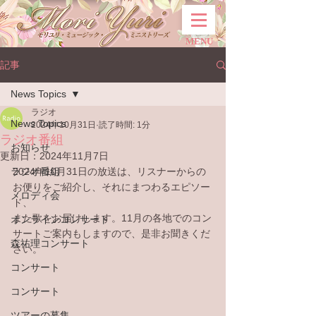
MENU
記事
News Topics
ラジオ
News Topics
2024年10月31日
読了時間: 1分
ラジオ番組
お知らせ
更新日：
2024年11月7日
ラジオ番組
2024年10月31日の放送は、リスナーからの
お便りをご紹介し、それにまつわるエピソー
メロディ会
ド、
また歌をお届けします。11月の各地でのコン
オンラインコンサート
サートご案内もしますので、是非お聞きくだ
森祐理コンサート
さい。
コンサート
コンサート
ツアーの募集