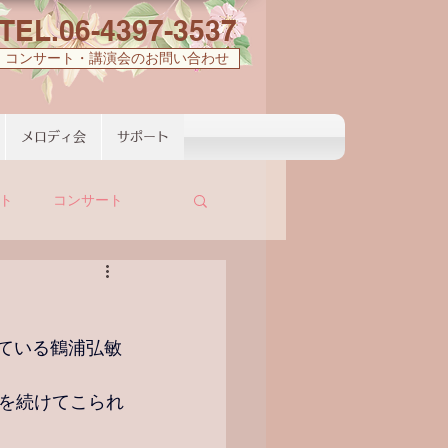
TEL.06-4397-3537
コンサート・講演会のお問い合わせ
メロディ会
サポート
ト
コンサート
ている鶴浦弘敏
を続けてこられ