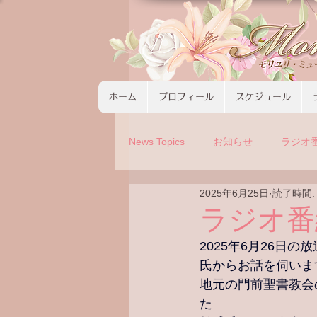
ホーム
プロフィール
スケジュール
News Topics
お知らせ
ラジオ
2025年6月25日
読了時間:
コンサート
ツアーの募集
ラジオ
2025年6月26日
氏からお話を伺いま
地元の門前聖書教会
た