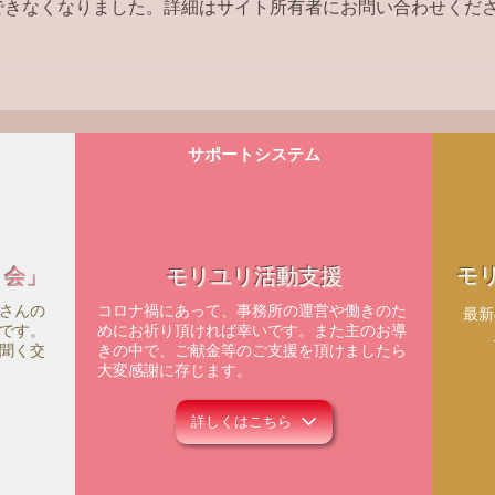
できなくなりました。詳細はサイト所有者にお問い合わせくだ
【ラジオ番組】アンケートへ
の回答はこちら
サポートシステム
モ
ィ会」
モリユリ活動支援
さんの
コロナ禍にあって、事務所の運営や働きのた
​最
です。
めにお祈り頂ければ幸いです。また主のお導
聞く交
きの中で、ご献金等のご支援を頂けましたら
大変感謝に存じます。
詳しくはこちら