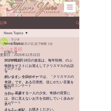
MENU
記事
News Topics
ラジオ
News Topics
2025年12月17日
読了時間: 1分
ラジオ番組
お知らせ
更新日：
2025年12月22日
ラジオ番組
2025年12月18日の放送は、毎年恒例、のぶ
牧師をゲストにお迎えしてクリスマスのお話
メロディ会
を
伺います。今回のテーマは、「クリスマスの
オンラインコンサート
奇跡」です。ある日突然、信じがたい言葉を
森祐理コンサート
告げ
られ、葛藤する一人の少女。奇跡の背景に
コンサート
は、目に見えないお方を信頼していく歩みが
コンサート
あり
ました。ぜひ、お聴きください。
ツアーの募集