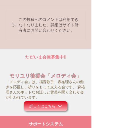
ラジオ番組
この投稿へのコメントは利用でき
【ラジオ番組】アンケー
なくなりました。詳細はサイト所
トへの回答はこちら
有者にお問い合わせください。
ただいま会員募集中!!
モリユリ後援会「メロディ会」
「メロディ会」は、福音歌手、森祐理さんの働
きを応援し、祈りをもって支える会です。 森祐
理さんのホットなお証しと賛美を聞く交わり会
が行われています。
詳しくはこちら
サポートシステム