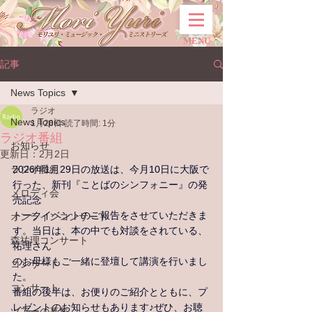
MENU
記事
News Topics
ラジオ
News Topics
1月28日
読了時間: 1分
ラジオ番組
お知らせ
更新日：
2月2日
ラジオ番組
2026年1月29日の放送は、今月10日に大阪で
行った、新刊『ことばのシンフォニー』の発
メロディ会
売記念
トークイベントのご報告をさせていただきま
オンラインコンサート
す。当日は、本の中でも対談をされている、
森祐理コンサート
祐理さん
のお母様もご一緒に登壇して講演を行いまし
コンサート
た。
コンサート
番組の後半は、お便りのご紹介とともに、プ
レゼントのお知らせもあります♪ぜひ、お聴
ツアーの募集