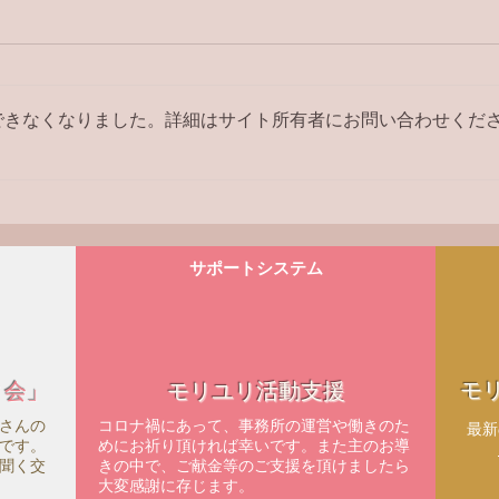
ラジ
できなくなりました。詳細はサイト所有者にお問い合わせくだ
【ラジオ番組】アンケートへ
の回答はこちら
サポートシステム
モ
ィ会」
モリユリ活動支援
さんの
コロナ禍にあって、事務所の運営や働きのた
​最
です。
めにお祈り頂ければ幸いです。また主のお導
聞く交
きの中で、ご献金等のご支援を頂けましたら
大変感謝に存じます。