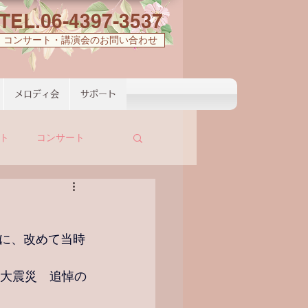
TEL.06-4397-3537
コンサート・講演会のお問い合わせ
メロディ会
サポート
ト
コンサート
前に、改めて当時
路大震災　追悼の