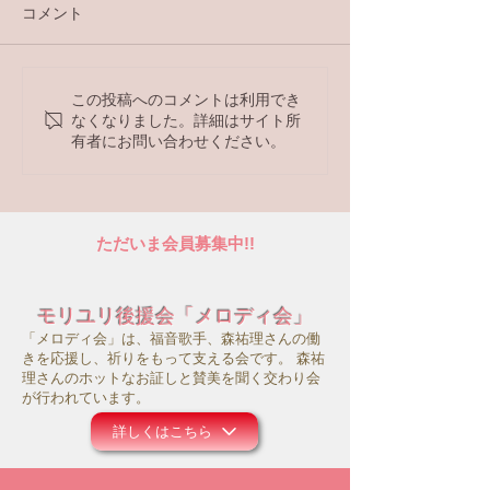
コメント
ラジオ番組
この投稿へのコメントは利用でき
【ラジオ番組】アンケー
なくなりました。詳細はサイト所
トへの回答はこちら
有者にお問い合わせください。
ただいま会員募集中!!
モリユリ後援会「メロディ会」
「メロディ会」は、福音歌手、森祐理さんの働
きを応援し、祈りをもって支える会です。 森祐
理さんのホットなお証しと賛美を聞く交わり会
が行われています。
詳しくはこちら