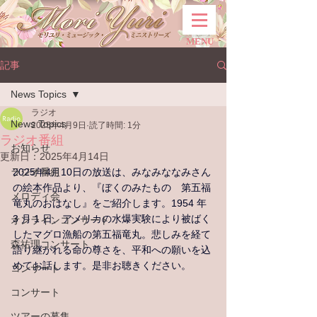
MENU
記事
News Topics
ラジオ
News Topics
2025年4月9日
読了時間: 1分
ラジオ番組
お知らせ
更新日：
2025年4月14日
ラジオ番組
2025年4月10日の放送は、みなみななみさん
の絵本作品より、『ぼくのみたもの　第五福
メロディ会
竜丸のおはなし』をご紹介します。
1954 年 
3 月 1 日、アメリカの水爆実験により被ばく
オンラインコンサート
したマグロ漁船の
第五福竜丸。悲しみを経て
森祐理コンサート
語り継がれる命の尊さを、平和への願いを込
めてお話します。是非お聴きください。
コンサート
コンサート
ツアーの募集