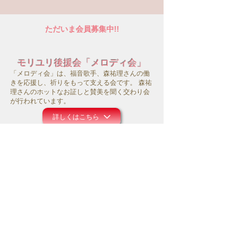
コンサート
ただいま会員募集中!!
モリユリ後援会「メロディ会」
「メロディ会」は、福音歌手、森祐理さんの働
きを応援し、祈りをもって支える会です。 森祐
理さんのホットなお証しと賛美を聞く交わり会
が行われています。
詳しくはこちら
サポートシステム
モリユリ活動支援
コロナ禍にあって、事務所の運営や働きのため
にお祈り頂ければ幸いです。また主のお導きの
中で、ご献金等のご支援を頂けましたら大変感
謝に存じます。