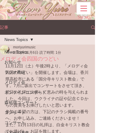
MENU
記事
News Topics
moriyurimusic
News Topics
2022年11月6日
読了時間: 1分
メロディ会四国のつどい
お知らせ
11月12日（土）午後2時より、「メロディ会
ラジオ番組
四国のつどい」を開催します。会場は、香川
県高松市にある「国分寺キリスト教会」で
メロディ会
す。7月に坂出でコンサートをさせて頂き、
翌日の礼拝に出席して恵みの時を与えられま
オンラインコンサート
した。今回は、ウクライナの証や記念ＣＤか
森祐理コンサート
らの賛美をお捧げしたいと思います。
参加ご希望の方は、下記のチラシ掲載の番号
コンサート
へ、お申し込み、ご連絡くださいませ！
コンサート
また、11月13日の礼拝は、白金キリスト教会
でお捧げし、お証を致します。
ツアーの募集