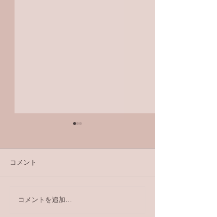
コメント
コメントを追加…
メロディ会セントレアの
メロディ会北陸
つどい
い 森 祐理ト