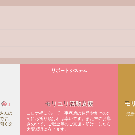
8/9（土）・8/10（日）
【満
TV「ライフ・ラインのつどい
のつ
in 北海道」放送予定
申込
サポートシステム
モ
ィ会」
モリユリ活動支援
さんの
コロナ禍にあって、事務所の運営や働きのた
​最
です。
めにお祈り頂ければ幸いです。また主のお導
聞く交
きの中で、ご献金等のご支援を頂けましたら
大変感謝に存じます。