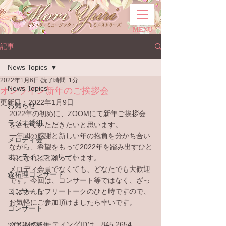
MENU
記事
News Topics
2022年1月6日
読了時間: 1分
News Topics
オンライン新年のご挨拶会
更新日：
2022年1月9日
お知らせ
2022年の初めに、ZOOMにて新年ご挨拶会
ラジオ番組
をさせていただきたいと思います。
一年間の感謝と新しい年の抱負を分かち合い
メロディ会
ながら、希望をもって2022年を踏み出すひと
オンラインコンサート
時になればと願っています。
メロディ会員でなくても、どなたでも大歓迎
森祐理コンサート
です。今回は、コンサート等ではなく、ざっ
コンサート
くばらんなフリートークのひと時ですので、
お気軽にご参加頂けましたら幸いです。
コンサート
ZOOMのミーティングIDは、845 2654 
ツアーの募集