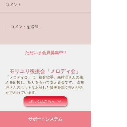
コメント
ラジオ番組
コメントを追加…
【ラジオ番組】アンケー
トへの回答はこちら
ただいま会員募集中!!
モリユリ後援会「メロディ会」
「メロディ会」は、福音歌手、森祐理さんの働
きを応援し、祈りをもって支える会です。 森祐
理さんのホットなお証しと賛美を聞く交わり会
が行われています。
詳しくはこちら
サポートシステム